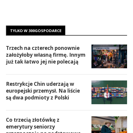
TYLKO W 300GOSPODARCE
Trzech na czterech ponownie
założyłoby własną firmę. Innym
już tak łatwo jej nie polecają
Restrykcje Chin uderzają w
europejski przemysł. Na liście
są dwa podmioty z Polski
Co trzecią złotówkę z
emerytury seniorzy