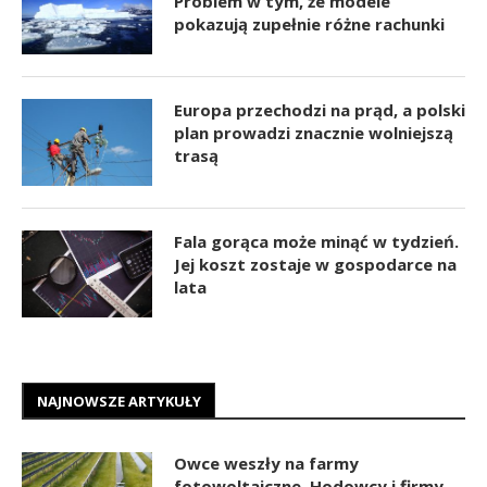
Problem w tym, że modele
pokazują zupełnie różne rachunki
Europa przechodzi na prąd, a polski
plan prowadzi znacznie wolniejszą
trasą
Fala gorąca może minąć w tydzień.
Jej koszt zostaje w gospodarce na
lata
NAJNOWSZE ARTYKUŁY
Owce weszły na farmy
fotowoltaiczne. Hodowcy i firmy