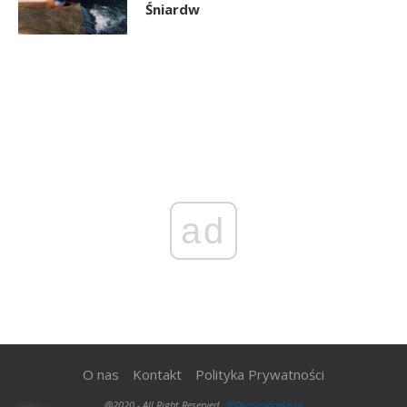
Śniardw
ad
O nas
Kontakt
Polityka Prywatności
@2020 - All Right Reserved.
300gospodarka.pl