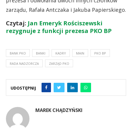
prezesa i odwołania dwóch innych członków
zarządu, Rafała Antczaka i Jakuba Papierskiego.
Czytaj:
Jan Emeryk Rościszewski
rezygnuje z funkcji prezesa PKO BP
BANK PKO
BANKI
KADRY
MAIN
PKO BP
RADA NADZORCZA
ZARZĄD PKO
UDOSTĘPNIJ
MAREK CHĄDZYŃSKI