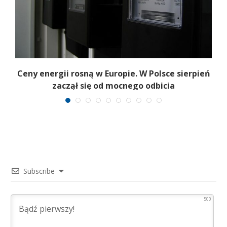
Ceny energii rosną w Europie. W Polsce sierpień
K
zaczął się od mocnego odbicia
Subscribe
500