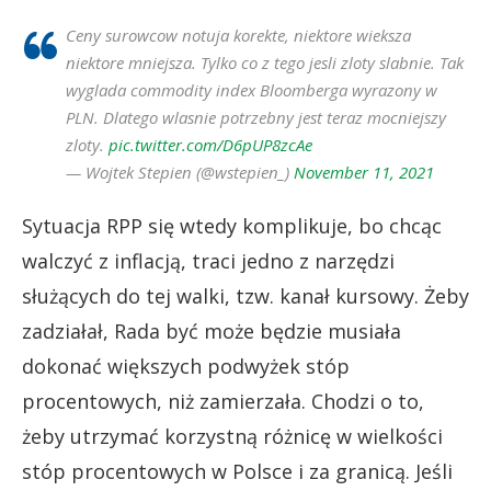
Ceny surowcow notuja korekte, niektore wieksza
niektore mniejsza. Tylko co z tego jesli zloty slabnie. Tak
wyglada commodity index Bloomberga wyrazony w
PLN. Dlatego wlasnie potrzebny jest teraz mocniejszy
zloty.
pic.twitter.com/D6pUP8zcAe
— Wojtek Stepien (@wstepien_)
November 11, 2021
Sytuacja RPP się wtedy komplikuje, bo chcąc
walczyć z inflacją, traci jedno z narzędzi
służących do tej walki, tzw. kanał kursowy. Żeby
zadziałał, Rada być może będzie musiała
dokonać większych podwyżek stóp
procentowych, niż zamierzała. Chodzi o to,
żeby utrzymać korzystną różnicę w wielkości
stóp procentowych w Polsce i za granicą. Jeśli