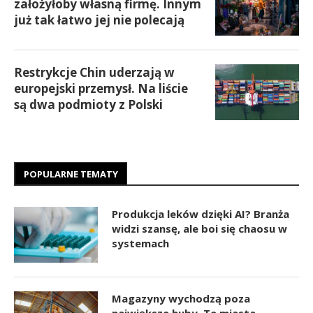
założyłoby własną firmę. Innym
już tak łatwo jej nie polecają
Restrykcje Chin uderzają w
europejski przemysł. Na liście
są dwa podmioty z Polski
POPULARNE TEMATY
Produkcja leków dzięki AI? Branża
widzi szansę, ale boi się chaosu w
systemach
Magazyny wychodzą poza
największe huby. Te miasta