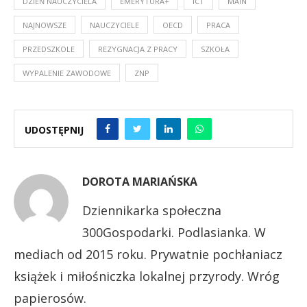
DZIEŃ NAUCZYCIELA
EMERYTURA+
ICT
MAIN
NAJNOWSZE
NAUCZYCIELE
OECD
PRACA
PRZEDSZKOLE
REZYGNACJA Z PRACY
SZKOŁA
WYPALENIE ZAWODOWE
ZNP
UDOSTĘPNIJ
DOROTA MARIAŃSKA
Dziennikarka społeczna
300Gospodarki. Podlasianka. W
mediach od 2015 roku. Prywatnie pochłaniacz
książek i miłośniczka lokalnej przyrody. Wróg
papierosów.