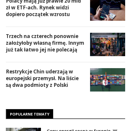
Polacy mają już prawie 20 mld
zł w ETF-ach. Rynek widzi
dopiero początek wzrostu
Trzech na czterech ponownie
założyłoby własną firmę. Innym
już tak łatwo jej nie polecają
Restrykcje Chin uderzają w
europejski przemysł. Na liście
są dwa podmioty z Polski
POPULARNE TEMATY
Ceny energii rosną w Europie. W