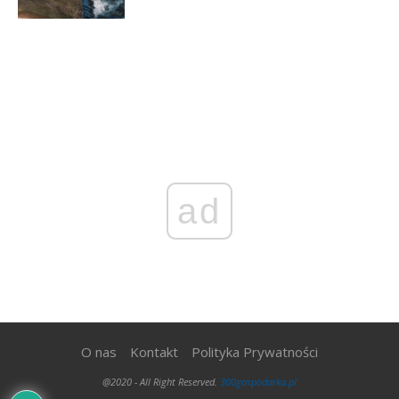
ad
O nas
Kontakt
Polityka Prywatności
@2020 - All Right Reserved.
300gospodarka.pl