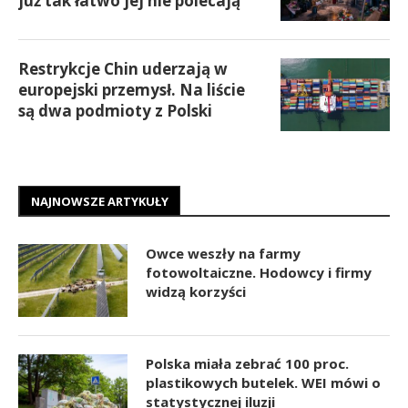
już tak łatwo jej nie polecają
Restrykcje Chin uderzają w
europejski przemysł. Na liście
są dwa podmioty z Polski
NAJNOWSZE ARTYKUŁY
Owce weszły na farmy
fotowoltaiczne. Hodowcy i firmy
widzą korzyści
Polska miała zebrać 100 proc.
plastikowych butelek. WEI mówi o
statystycznej iluzji