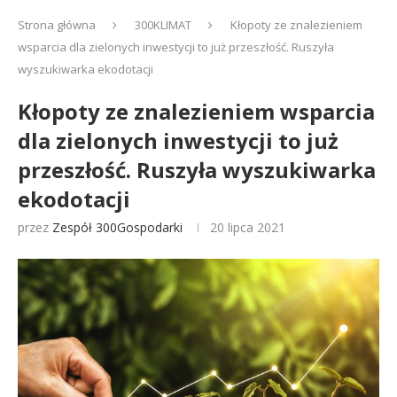
Strona główna
300KLIMAT
Kłopoty ze znalezieniem
wsparcia dla zielonych inwestycji to już przeszłość. Ruszyła
wyszukiwarka ekodotacji
Kłopoty ze znalezieniem wsparcia
dla zielonych inwestycji to już
przeszłość. Ruszyła wyszukiwarka
ekodotacji
przez
Zespół 300Gospodarki
20 lipca 2021