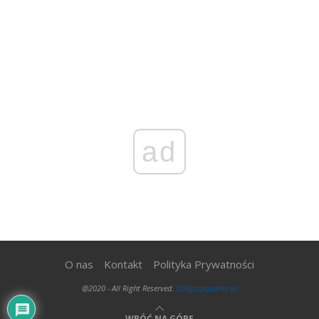
ad
O nas
Kontakt
Polityka Prywatności
@2020 - All Right Reserved.
300gospodarka.pl
WRÓĆ NA GÓRĘ