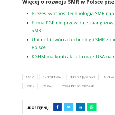
Więcej o rozwoju SMR w Polsce pisz
Prezes Synthos: technologia SMR nap
Firma PGE nie przewiduje zaangażow
SMR
Unimot i twórca technologii SMR zba
Polsce
KGHM ma kontrakt z firmą z USA na 
ATOM
ENERGETYKA
ENERGIA JĄDROWA
MICHA
UOKIK
ZE PAK
ZYGMUNT SOLORZ-ŻAK
UDOSTĘPNIJ