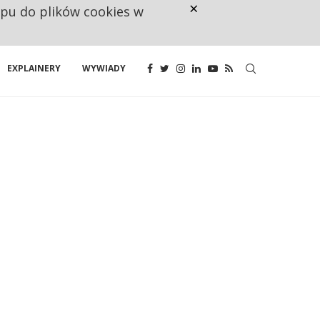
×
ępu do plików cookies w
NA JEDEN WAKAT PRZYPADAJĄ 
EXPLAINERY
WYWIADY