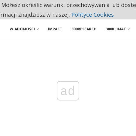
. Możesz określić warunki przechowywania lub dost
NIORZY PRZEZNACZAJĄ NA PODSTAWOWE ZAKUPY
ormacji znajdziesz w naszej:
Polityce Cookies
WIADOMOŚCI
IMPACT
300RESEARCH
300KLIMAT
ad