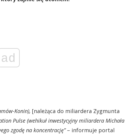
ad
damów-Konin),
[należąca do miliardera Zygmunta
ation Pulse (wehikuł inwestycyjny miliardera Michała
ego zgodę na koncentrację”
– informuje portal