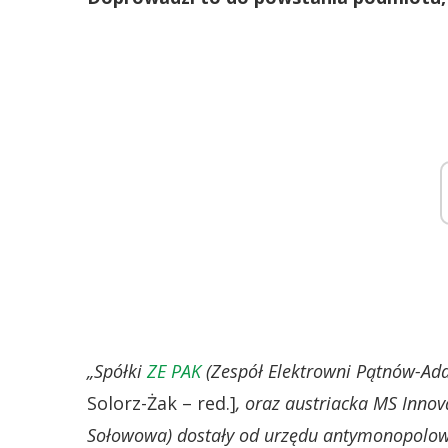
„Spółki
ZE PAK
(Zespół Elektrowni Pątnów-A
Solorz-Żak – red.]
, oraz austriacka MS Innov
Sołowowa) dostały od urzędu antymonopolow