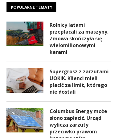
POPULARNE TEMATY
Rolnicy latami
przepłacali za maszyny.
Zmowa skończyła się
wielomilionowymi
karami
Supergrosz z zarzutami
UOKiK. Klienci mieli
płacić za limit, którego
nie dostali
Columbus Energy może
słono zapłacić. Urząd
wylicza zarzuty
przeciwko prawom