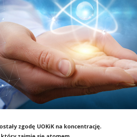
dostały zgodę UOKiK na koncentrację.
który zajmie się atomem.