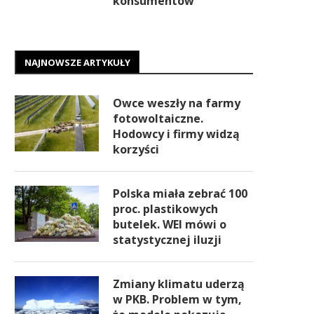
konsumentów
NAJNOWSZE ARTYKUŁY
Owce weszły na farmy
fotowoltaiczne.
Hodowcy i firmy widzą
korzyści
Polska miała zebrać 100
proc. plastikowych
butelek. WEI mówi o
statystycznej iluzji
Zmiany klimatu uderzą
w PKB. Problem w tym,