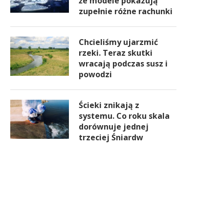
że modele pokazują
zupełnie różne rachunki
Chcieliśmy ujarzmić
rzeki. Teraz skutki
wracają podczas susz i
powodzi
Ścieki znikają z
systemu. Co roku skala
dorównuje jednej
trzeciej Śniardw