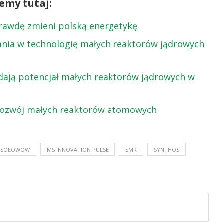
emy tutaj:
rawdę zmieni polską energetykę
ania w technologię małych reaktorów jądrowych
dają potencjał małych reaktorów jądrowych w
rozwój małych reaktorów atomowych
Ł SOŁOWOW
MS INNOVATION PULSE
SMR
SYNTHOS