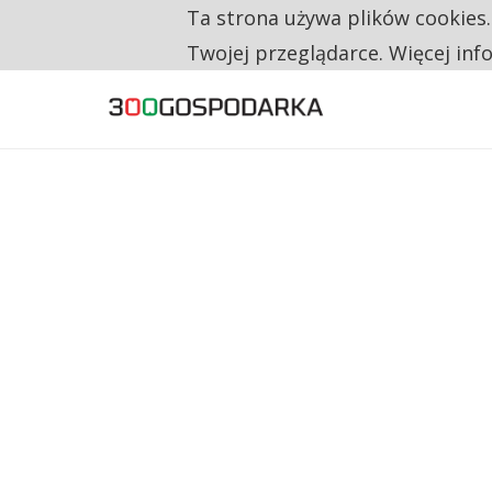
Ta strona używa plików cookies
TYLKO U NAS
CO TRZECIĄ ZŁOTÓWKĘ Z EMERYTURY SE
Twojej przeglądarce. Więcej inf