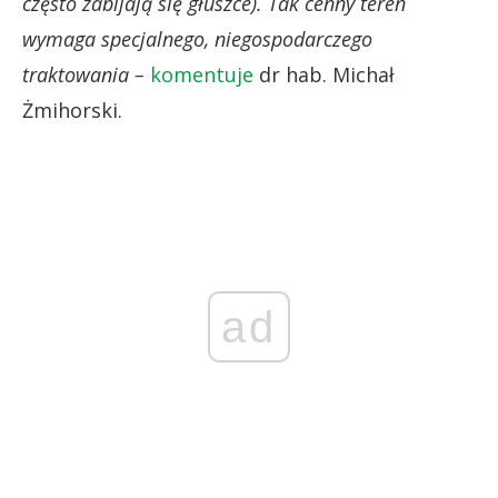
często zabijają się głuszce). Tak cenny teren
wymaga specjalnego, niegospodarczego
traktowania –
komentuje
dr hab. Michał
Żmihorski.
ad