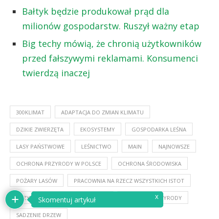
Bałtyk będzie produkował prąd dla
milionów gospodarstw. Ruszył ważny etap
Big techy mówią, że chronią użytkowników
przed fałszywymi reklamami. Konsumenci
twierdzą inaczej
300KLIMAT
ADAPTACJA DO ZMIAN KLIMATU
DZIKIE ZWIERZĘTA
EKOSYSTEMY
GOSPODARKA LEŚNA
LASY PAŃSTWOWE
LEŚNICTWO
MAIN
NAJNOWSZE
OCHRONA PRZYRODY W POLSCE
OCHRONA ŚRODOWISKA
POŻARY LASÓW
PRACOWNIA NA RZECZ WSZYSTKICH ISTOT
x
PRZYWRÓCENIE DZIKIEJ PRZYRODY
REZERWAT PRZYRODY
Skomentuj artykuł
SADZENIE DRZEW