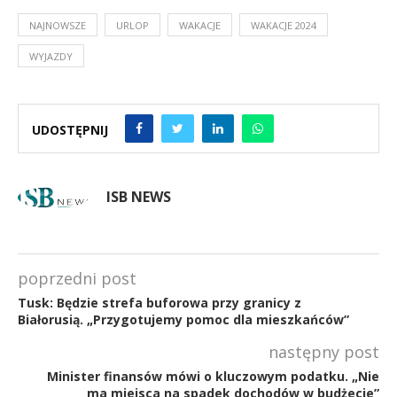
NAJNOWSZE
URLOP
WAKACJE
WAKACJE 2024
WYJAZDY
UDOSTĘPNIJ
ISB NEWS
poprzedni post
Tusk: Będzie strefa buforowa przy granicy z
Białorusią. „Przygotujemy pomoc dla mieszkańców”
następny post
Minister finansów mówi o kluczowym podatku. „Nie
ma miejsca na spadek dochodów w budżecie”