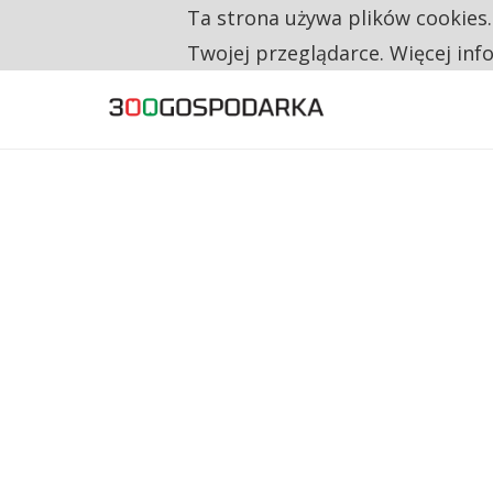
Ta strona używa plików cookies
TYLKO U NAS
CO TRZECIĄ ZŁOTÓWKĘ Z EMERYTURY SE
Twojej przeglądarce. Więcej inf