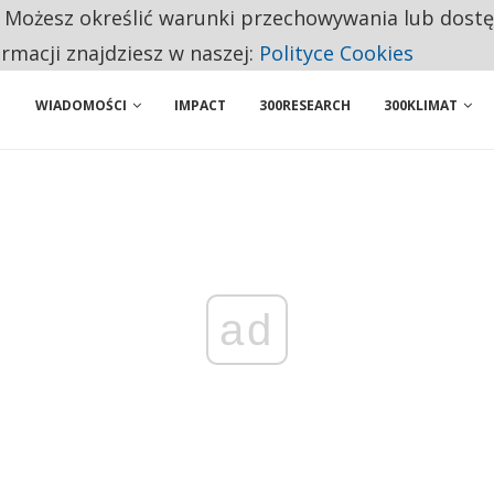
. Możesz określić warunki przechowywania lub dost
NIORZY PRZEZNACZAJĄ NA PODSTAWOWE ZAKUPY
ormacji znajdziesz w naszej:
Polityce Cookies
WIADOMOŚCI
IMPACT
300RESEARCH
300KLIMAT
ad