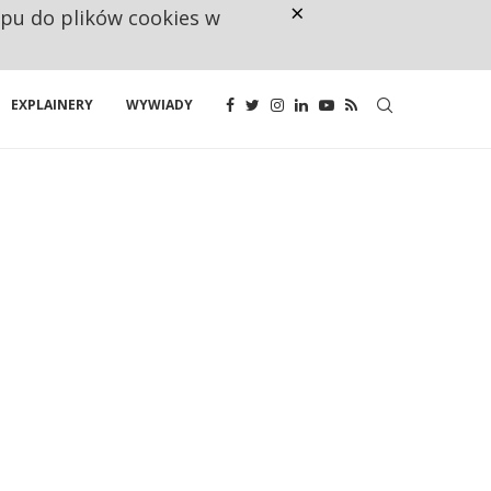
×
ępu do plików cookies w
NA JEDEN WAKAT PRZYPADAJĄ 
EXPLAINERY
WYWIADY