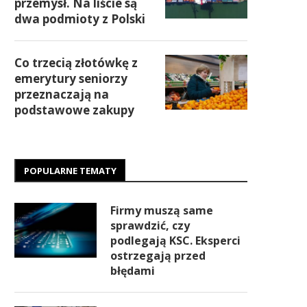
przemysł. Na liście są
dwa podmioty z Polski
Co trzecią złotówkę z
emerytury seniorzy
przeznaczają na
podstawowe zakupy
POPULARNE TEMATY
Firmy muszą same
sprawdzić, czy
podlegają KSC. Eksperci
ostrzegają przed
błędami