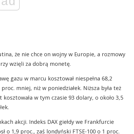
ad
tina, że nie chce on wojny w Europie, a rozmowy
zy wzięli za dobrą monetę.
tawę gazu w marcu kosztował niespełna 68,2
oc. mniej, niż w poniedziałek. Niższa była też
t kosztowała w tym czasie 93 dolary, o około 3,5
łek.
nkach akcji. Indeks DAX giełdy we Frankfurcie
sł o 1,9 proc., zaś londyński FTSE-100 o 1 proc.