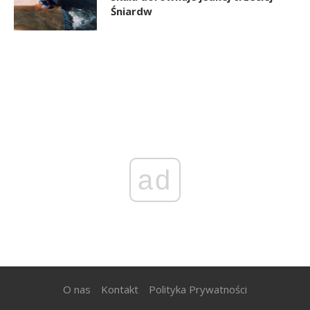
Śniardw
ad
O nas
Kontakt
Polityka Prywatności