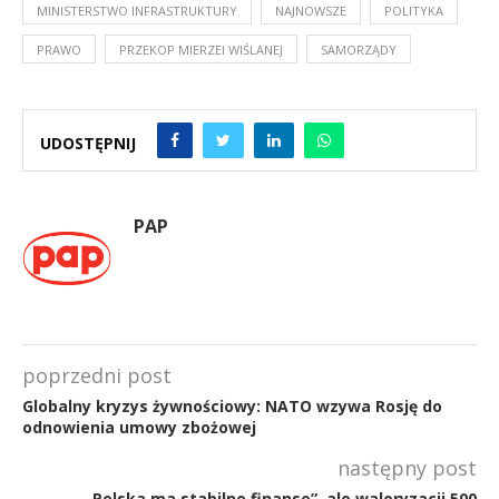
MINISTERSTWO INFRASTRUKTURY
NAJNOWSZE
POLITYKA
PRAWO
PRZEKOP MIERZEI WIŚLANEJ
SAMORZĄDY
UDOSTĘPNIJ
PAP
poprzedni post
Globalny kryzys żywnościowy: NATO wzywa Rosję do
odnowienia umowy zbożowej
następny post
„Polska ma stabilne finanse”, ale waloryzacji 500