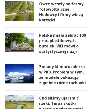
Owce weszły na farmy
fotowoltaiczne.
Hodowcy i firmy widzą
korzyści
Polska miała zebrać 100
proc. plastikowych
butelek. WEI mówi o
statystycznej iluzji
Zmiany klimatu uderzą
w PKB. Problem w tym,
że modele pokazują
zupełnie różne rachunki
Chcieliśmy ujarzmić
rzeki. Teraz skutki
wracają podczas susz i