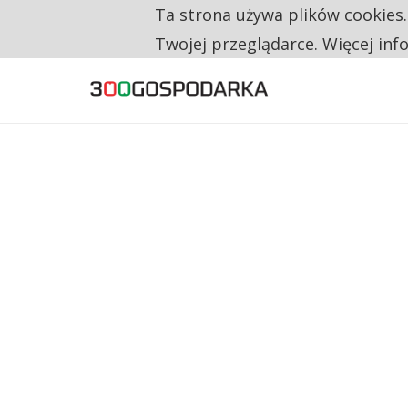
Ta strona używa plików cookies
TYLKO U NAS
RESTRYKCJE CHIN UDERZAJĄ W EUROPEJSKI
Twojej przeglądarce. Więcej inf