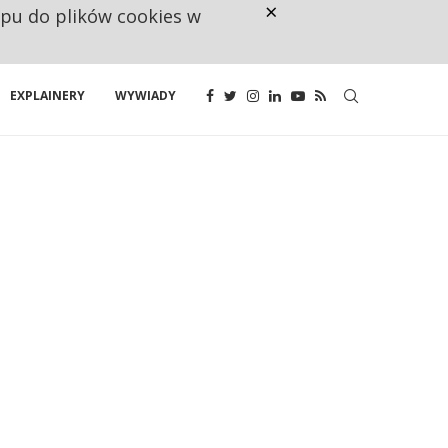
×
ępu do plików cookies w
CO TRZECIĄ ZŁOTÓWKĘ Z EMER
EXPLAINERY
WYWIADY