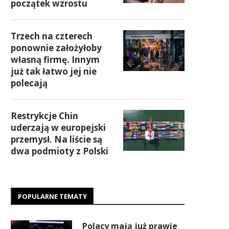
początek wzrostu
Trzech na czterech
ponownie założyłoby
własną firmę. Innym
już tak łatwo jej nie
polecają
Restrykcje Chin
uderzają w europejski
przemysł. Na liście są
dwa podmioty z Polski
POPULARNE TEMATY
Polacy mają już prawie