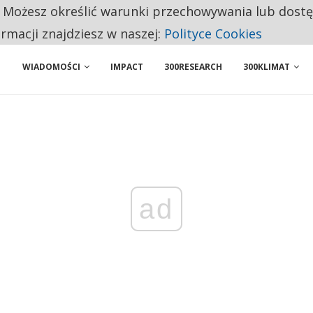
. Możesz określić warunki przechowywania lub dost
 PRZEMYSŁ. NA LIŚCIE SĄ DWA PODMIOTY Z POLSKI
ormacji znajdziesz w naszej:
Polityce Cookies
WIADOMOŚCI
IMPACT
300RESEARCH
300KLIMAT
ad