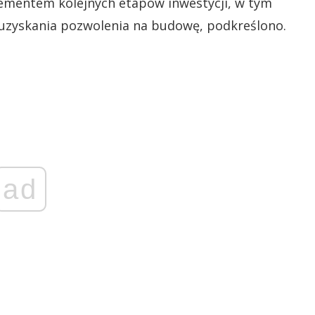
lementem kolejnych etapów inwestycji, w tym
uzyskania pozwolenia na budowę, podkreślono.
ad