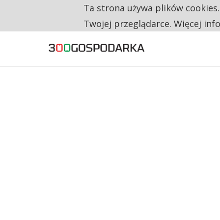
Ta strona używa plików cookies
TYLKO U NAS
CO TRZECIĄ ZŁOTÓWKĘ Z EMERYTURY SE
Twojej przeglądarce. Więcej inf