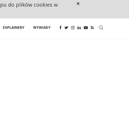
×
ępu do plików cookies w
NA JEDEN WAKAT PRZYPADAJĄ 
EXPLAINERY
WYWIADY