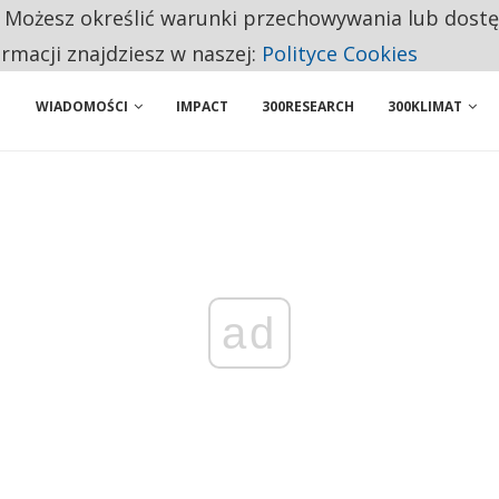
. Możesz określić warunki przechowywania lub dost
NIORZY PRZEZNACZAJĄ NA PODSTAWOWE ZAKUPY
ormacji znajdziesz w naszej:
Polityce Cookies
WIADOMOŚCI
IMPACT
300RESEARCH
300KLIMAT
ad