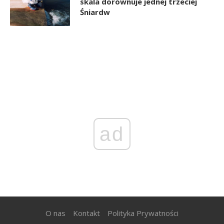
skala dorównuje jednej trzeciej
Śniardw
ad
O nas
Kontakt
Polityka Prywatności