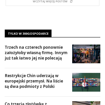
WCZYTAJ WIĘCEJ POSTÓW
TYLKO W 300GOSPODARCE
Trzech na czterech ponownie
założyłoby własną firmę. Innym
już tak łatwo jej nie polecają
Restrykcje Chin uderzają w
europejski przemysł. Na liście
są dwa podmioty z Polski
Co trzecią złotówkę z