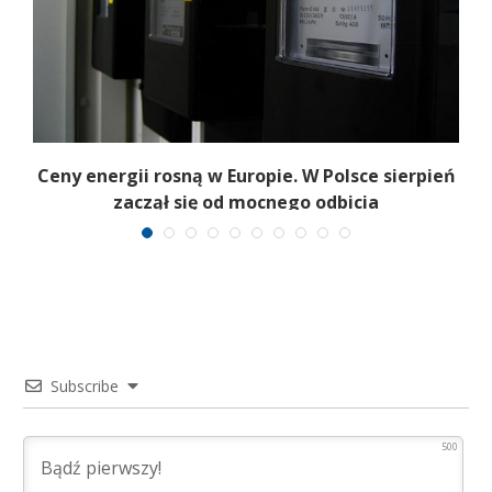
Ceny energii rosną w Europie. W Polsce sierpień
K
zaczął się od mocnego odbicia
Subscribe
500