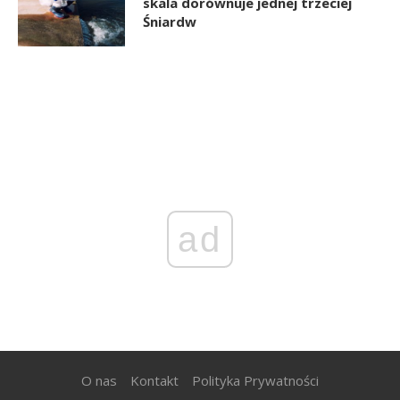
skala dorównuje jednej trzeciej
Śniardw
ad
O nas
Kontakt
Polityka Prywatności