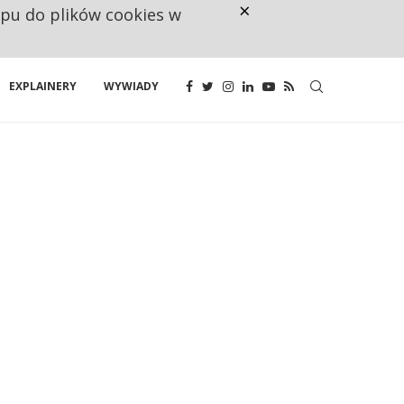
×
ępu do plików cookies w
160 ZNAKÓW TO ZA MAŁO. FUND
EXPLAINERY
WYWIADY