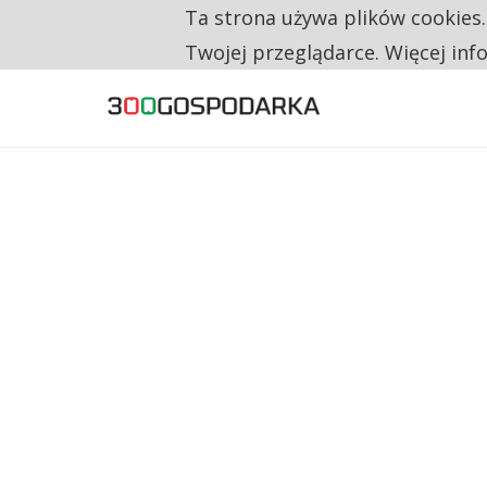
Ta strona używa plików cookies
TYLKO U NAS
NA JEDEN WAKAT PRZYPADAJĄ 62 ZGŁOSZ
Twojej przeglądarce. Więcej inf