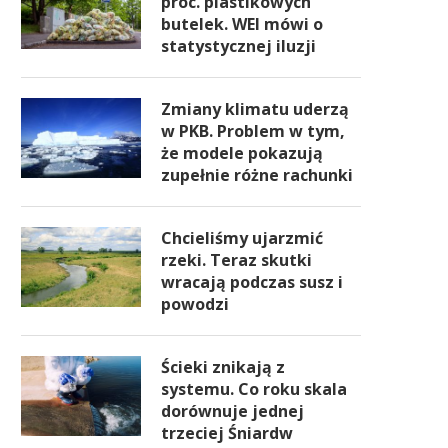
proc. plastikowych
butelek. WEI mówi o
statystycznej iluzji
Zmiany klimatu uderzą
w PKB. Problem w tym,
że modele pokazują
zupełnie różne rachunki
Chcieliśmy ujarzmić
rzeki. Teraz skutki
wracają podczas susz i
powodzi
Ścieki znikają z
systemu. Co roku skala
dorównuje jednej
trzeciej Śniardw