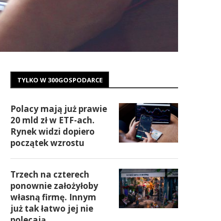
TYLKO W 300GOSPODARCE
Polacy mają już prawie
20 mld zł w ETF-ach.
Rynek widzi dopiero
początek wzrostu
Trzech na czterech
ponownie założyłoby
własną firmę. Innym
już tak łatwo jej nie
polecają