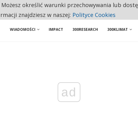
. Możesz określić warunki przechowywania lub dost
ENIA. WIELU KANDYDATÓW NIE ROZPOCZYNA PRACY
ormacji znajdziesz w naszej:
Polityce Cookies
WIADOMOŚCI
IMPACT
300RESEARCH
300KLIMAT
ad