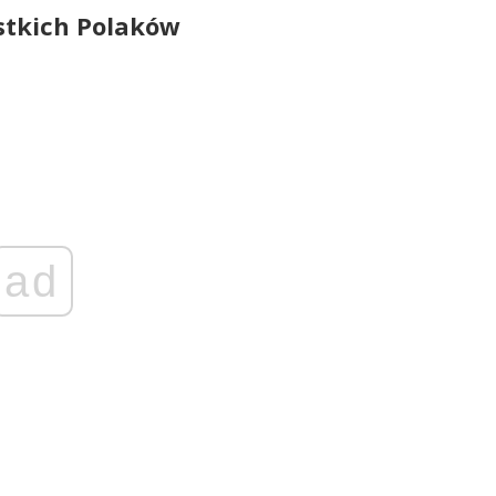
stkich Polaków
ad