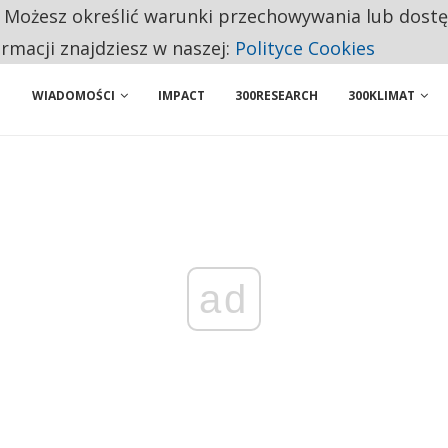
. Możesz określić warunki przechowywania lub dost
AWY, ALE SERWIS NADAL MOŻE SIĘ NIE OPŁACAĆ
ormacji znajdziesz w naszej:
Polityce Cookies
WIADOMOŚCI
IMPACT
300RESEARCH
300KLIMAT
ad