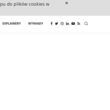
×
ępu do plików cookies w
KANDYDAT CZEKA, MENEDŻER NI
EXPLAINERY
WYWIADY