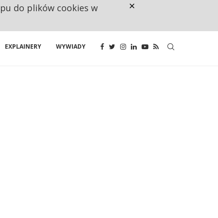
×
ępu do plików cookies w
CO TRZECIĄ ZŁOTÓWKĘ Z EMER
EXPLAINERY
WYWIADY