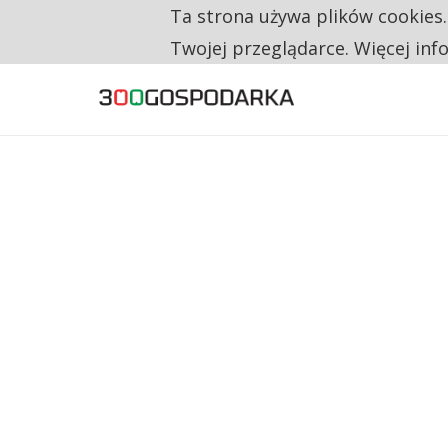
Ta strona używa plików cookies
TYLKO U NAS
RESTRYKCJE CHIN UDERZAJĄ W EUROPEJSKI
Twojej przeglądarce. Więcej inf