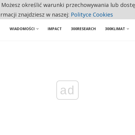
. Możesz określić warunki przechowywania lub dost
 PRZEMYSŁ. NA LIŚCIE SĄ DWA PODMIOTY Z POLSKI
ormacji znajdziesz w naszej:
Polityce Cookies
WIADOMOŚCI
IMPACT
300RESEARCH
300KLIMAT
ad