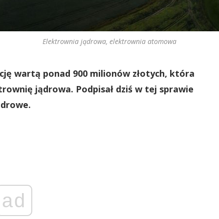
Elektrownia jądrowa, elektrownia atomowa
cję wartą ponad 900 milionów złotych, która
ownię jądrowa. Podpisał dziś w tej sprawie
ądrowe.
ad