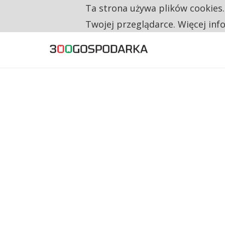
Ta strona używa plików cookies
TYLKO U NAS
RESTRYKCJE CHIN UDERZAJĄ W EUROPEJSKI
Twojej przeglądarce. Więcej inf