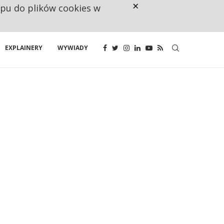
×
ępu do plików cookies w
CO TRZECIĄ ZŁOTÓWKĘ Z EMER
EXPLAINERY
WYWIADY