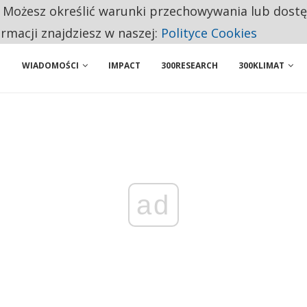
. Możesz określić warunki przechowywania lub dost
 PRZEMYSŁ. NA LIŚCIE SĄ DWA PODMIOTY Z POLSKI
ormacji znajdziesz w naszej:
Polityce Cookies
WIADOMOŚCI
IMPACT
300RESEARCH
300KLIMAT
ad