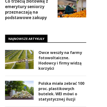
Co trzecią złotówkę z
emerytury seniorzy
przeznaczają na
podstawowe zakupy
NAJNOWSZE ARTYKUŁY
Owce weszły na farmy
fotowoltaiczne.
Hodowcy i firmy widzą
korzyści
Polska miała zebrać 100
proc. plastikowych
butelek. WEI mówi o
statystycznej iluzji