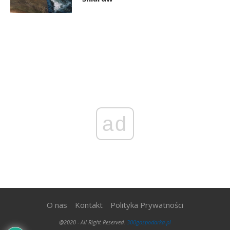
ad
O nas
Kontakt
Polityka Prywatności
@2020 - All Right Reserved.
300gospodarka.pl