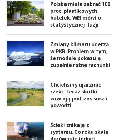
Polska miała zebrać 100
proc. plastikowych
butelek. WEI mówi o
statystycznej iluzji
Zmiany klimatu uderzą
w PKB. Problem w tym,
że modele pokazują
zupełnie różne rachunki
Chcieliśmy ujarzmić
rzeki. Teraz skutki
wracają podczas susz i
powodzi
Ścieki znikają z
systemu. Co roku skala
dorównuje jednej