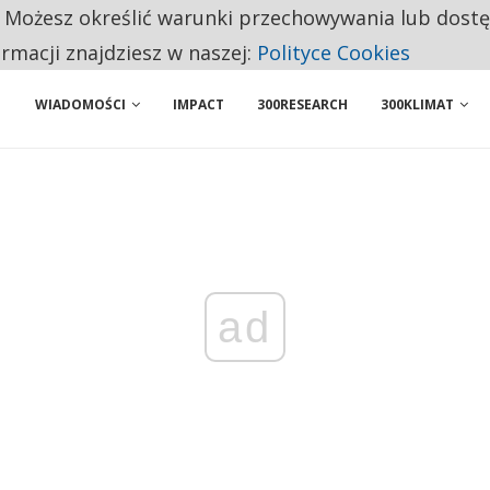
. Możesz określić warunki przechowywania lub dost
NIORZY PRZEZNACZAJĄ NA PODSTAWOWE ZAKUPY
ormacji znajdziesz w naszej:
Polityce Cookies
WIADOMOŚCI
IMPACT
300RESEARCH
300KLIMAT
ad