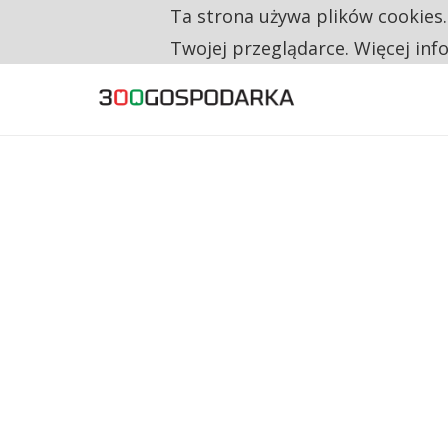
Ta strona używa plików cookies
TYLKO U NAS
CO TRZECIĄ ZŁOTÓWKĘ Z EMERYTURY SE
Twojej przeglądarce. Więcej inf