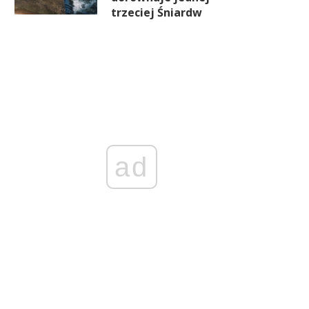
trzeciej Śniardw
ad