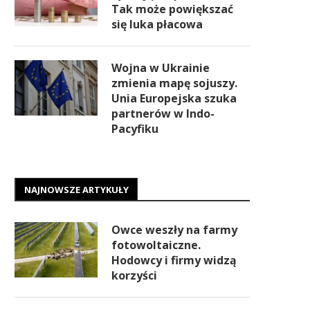
Tak może powiększać
się luka płacowa
Wojna w Ukrainie
zmienia mapę sojuszy.
Unia Europejska szuka
partnerów w Indo-
Pacyfiku
NAJNOWSZE ARTYKUŁY
Owce weszły na farmy
fotowoltaiczne.
Hodowcy i firmy widzą
korzyści