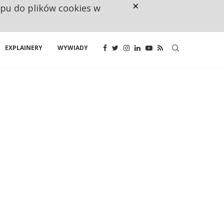
×
ępu do plików cookies w
NA JEDEN WAKAT PRZYPADAJĄ 
EXPLAINERY
WYWIADY