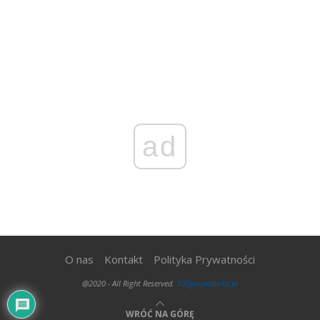
ad
O nas
Kontakt
Polityka Prywatności
@2020 - All Right Reserved.
300gospodarka.pl
WRÓĆ NA GÓRĘ