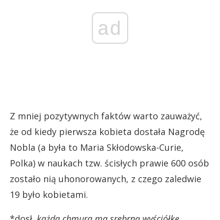
ad
Z mniej pozytywnych faktów warto zauważyć,
że od kiedy pierwsza kobieta dostała Nagrodę
Nobla (a była to Maria Skłodowska-Curie,
Polka) w naukach tzw. ścisłych prawie 600 osób
zostało nią uhonorowanych, z czego zaledwie
19 było kobietami.
*dosł.
każda chmura ma srebrną wyściółkę
,