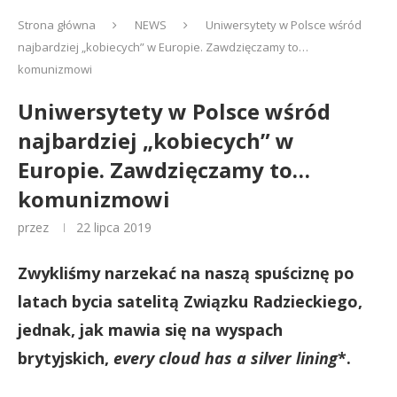
Strona główna
NEWS
Uniwersytety w Polsce wśród
najbardziej „kobiecych” w Europie. Zawdzięczamy to…
komunizmowi
Uniwersytety w Polsce wśród
najbardziej „kobiecych” w
Europie. Zawdzięczamy to…
komunizmowi
przez
22 lipca 2019
Zwykliśmy narzekać na naszą spuściznę po
latach bycia satelitą Związku Radzieckiego,
jednak, jak mawia się na wyspach
brytyjskich,
every cloud has a silver lining
*.