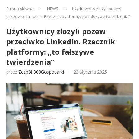
Strona główna
NEWS
Użytkownicy złożyli pozew
przeciwko LinkedIn. Rzecznik platformy: „to fałszywe twierdzenia”
Użytkownicy złożyli pozew
przeciwko LinkedIn. Rzecznik
platformy: „to fałszywe
twierdzenia”
przez
Zespół 300Gospodarki
23 stycznia 2025