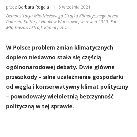
przez
Barbara Rogala
6 września 2021
Demonstracja Młodzieżowego Strajku Klimatycznego przed
Pałacem Kultury i Nauki w Warszawie, wrzesień 2020. Fot.
Młodzieżowy Strajk Klimatyczny.
W Polsce problem zmian klimatycznych
dopiero niedawno stała się częścią
ogólnonarodowej debaty. Dwie główne
przeszkody – silne uzależnienie gospodarki
od węgla i konserwatywny klimat polityczny
– powodowały wieloletnią bezczynność
polityczną w tej sprawie.