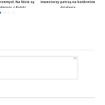
rzemysł. Na liście są
inwestorzy patrzą na konkretne
dmioty z Polski
działania
500