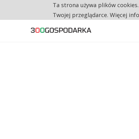
Ta strona używa plików cookies
TYLKO U NAS
CO TRZECIĄ ZŁOTÓWKĘ Z EMERYTURY SE
Twojej przeglądarce. Więcej inf