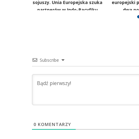
retnych
sojuszy. Unia Europejska szuka
europejski p
nii
partnerów w Indo-Pacyfiku
dwa po
Subscribe
0
KOMENTARZY