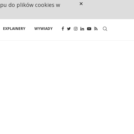
×
ępu do plików cookies w
NA JEDEN WAKAT PRZYPADAJĄ 
EXPLAINERY
WYWIADY