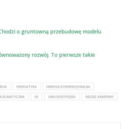
? Chodzi o gruntowną przebudowę modelu
równoważony rozwój. To pierwsze takie
ERGA
ENERGETYKA
ENERGIA KONWENCJONALNA
A KLIMATYCZNA
UE
UNIA EUROPEJSKA
WĘGIEL KAMIENNY