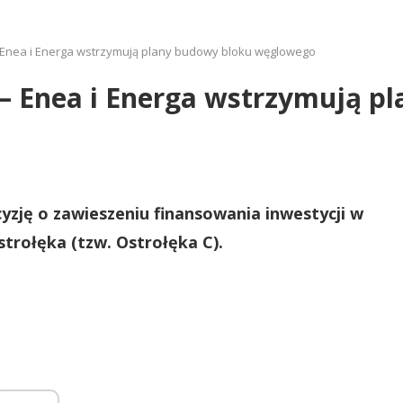
 Enea i Energa wstrzymują plany budowy bloku węglowego
 – Enea i Energa wstrzymują p
yzję o zawieszeniu finansowania inwestycji w
rołęka (tzw. Ostrołęka C).