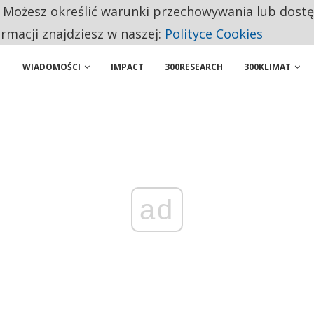
. Możesz określić warunki przechowywania lub dost
NIORZY PRZEZNACZAJĄ NA PODSTAWOWE ZAKUPY
ormacji znajdziesz w naszej:
Polityce Cookies
WIADOMOŚCI
IMPACT
300RESEARCH
300KLIMAT
ad