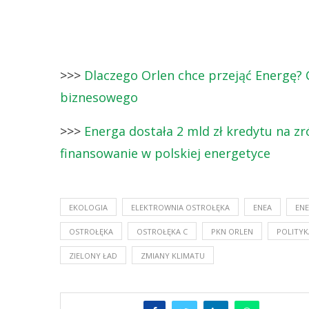
>>>
Dlaczego Orlen chce przejąć Energę
biznesowego
>>>
Energa dostała 2 mld zł kredytu na z
finansowanie w polskiej energetyce
EKOLOGIA
ELEKTROWNIA OSTROŁĘKA
ENEA
EN
OSTROŁĘKA
OSTROŁĘKA C
PKN ORLEN
POLITYK
ZIELONY ŁAD
ZMIANY KLIMATU