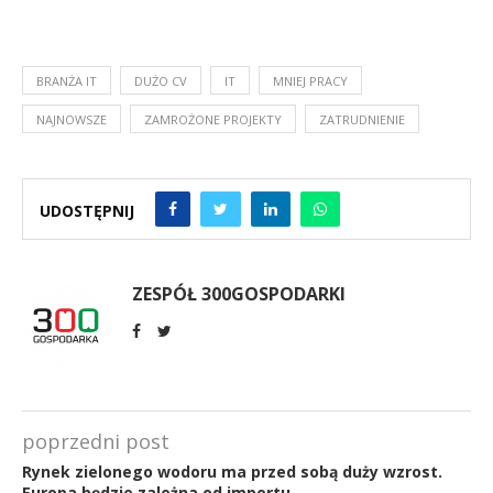
BRANŻA IT
DUŻO CV
IT
MNIEJ PRACY
NAJNOWSZE
ZAMROŻONE PROJEKTY
ZATRUDNIENIE
UDOSTĘPNIJ
ZESPÓŁ 300GOSPODARKI
poprzedni post
Rynek zielonego wodoru ma przed sobą duży wzrost.
Europa będzie zależna od importu