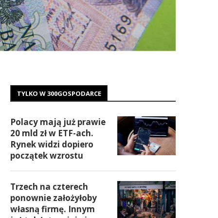
TYLKO W 300GOSPODARCE
Polacy mają już prawie
20 mld zł w ETF-ach.
Rynek widzi dopiero
początek wzrostu
Trzech na czterech
ponownie założyłoby
własną firmę. Innym