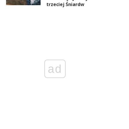
trzeciej Śniardw
ad