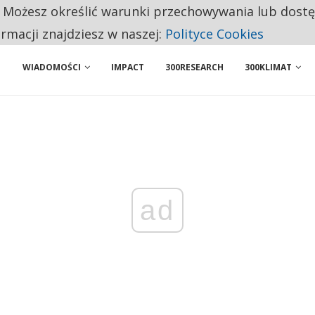
. Możesz określić warunki przechowywania lub dost
 PRZEMYSŁ. NA LIŚCIE SĄ DWA PODMIOTY Z POLSKI
ormacji znajdziesz w naszej:
Polityce Cookies
WIADOMOŚCI
IMPACT
300RESEARCH
300KLIMAT
ad