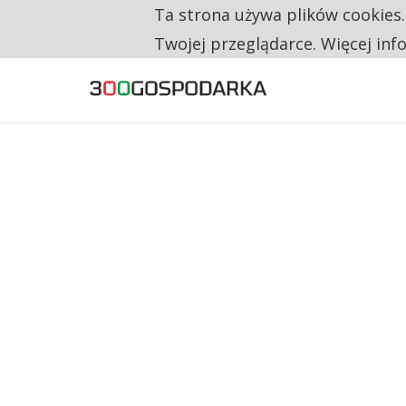
Ta strona używa plików cookies
TYLKO U NAS
RESTRYKCJE CHIN UDERZAJĄ W EUROPEJSKI
Twojej przeglądarce. Więcej inf