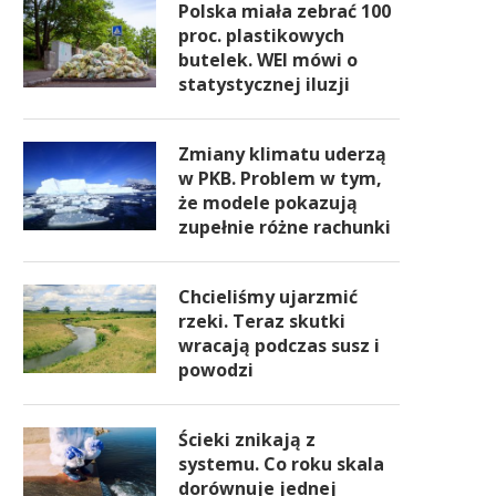
Polska miała zebrać 100
proc. plastikowych
butelek. WEI mówi o
statystycznej iluzji
Zmiany klimatu uderzą
w PKB. Problem w tym,
że modele pokazują
zupełnie różne rachunki
Chcieliśmy ujarzmić
rzeki. Teraz skutki
wracają podczas susz i
powodzi
Ścieki znikają z
systemu. Co roku skala
dorównuje jednej