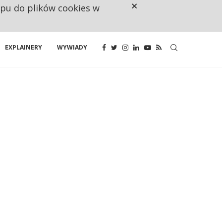
×
ępu do plików cookies w
CO TRZECIĄ ZŁOTÓWKĘ Z EMER
EXPLAINERY
WYWIADY