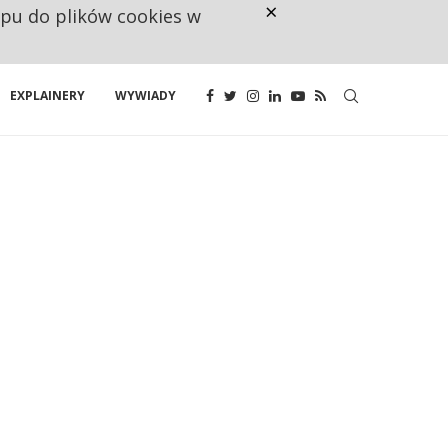
×
ępu do plików cookies w
NA JEDEN WAKAT PRZYPADAJĄ 
EXPLAINERY
WYWIADY