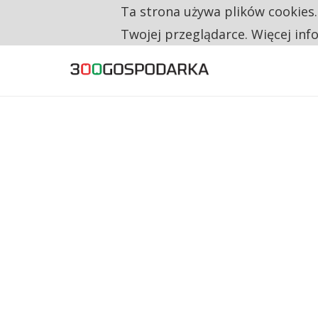
Ta strona używa plików cookies
TYLKO U NAS
CO TRZECIĄ ZŁOTÓWKĘ Z EMERYTURY SE
Twojej przeglądarce. Więcej inf