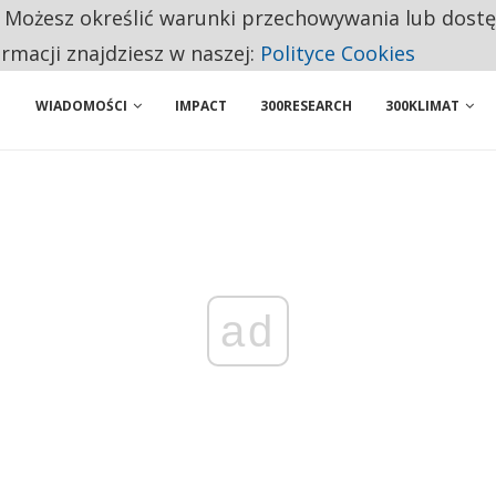
. Możesz określić warunki przechowywania lub dost
NIORZY PRZEZNACZAJĄ NA PODSTAWOWE ZAKUPY
ormacji znajdziesz w naszej:
Polityce Cookies
WIADOMOŚCI
IMPACT
300RESEARCH
300KLIMAT
ad