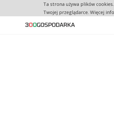
TRZECH NA CZTERECH PONOWNIE ZAŁOŻYŁO
Ta strona używa plików cookies
TYLKO U NAS
Twojej przeglądarce. Więcej inf
RESTRYKCJE CHIN UDERZAJĄ W EUROPEJSKI