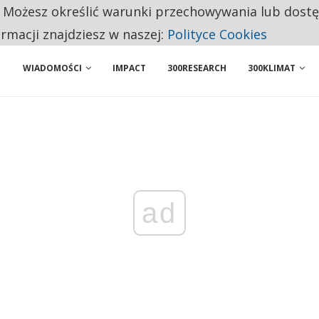
BY WŁASNĄ FIRMĘ. INNYM JUŻ TAK ŁATWO JEJ NIE POLECAJĄ
. Możesz określić warunki przechowywania lub dost
ormacji znajdziesz w naszej:
Polityce Cookies
 PRZEMYSŁ. NA LIŚCIE SĄ DWA PODMIOTY Z POLSKI
WIADOMOŚCI
IMPACT
300RESEARCH
300KLIMAT
ad