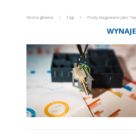
Strona główna
Tagi
Posty otagowane jako "w
WYNAJE