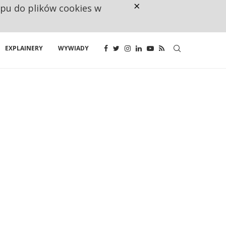
×
ępu do plików cookies w
CO TRZECIĄ ZŁOTÓWKĘ Z EMER
EXPLAINERY
WYWIADY