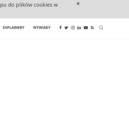
×
ępu do plików cookies w
NA JEDEN WAKAT PRZYPADAJĄ 
EXPLAINERY
WYWIADY