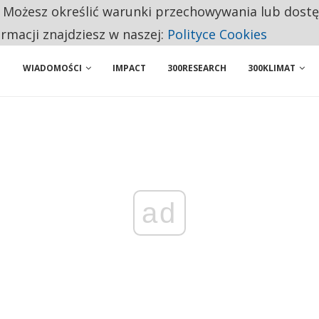
. Możesz określić warunki przechowywania lub dost
NIORZY PRZEZNACZAJĄ NA PODSTAWOWE ZAKUPY
ormacji znajdziesz w naszej:
Polityce Cookies
WIADOMOŚCI
IMPACT
300RESEARCH
300KLIMAT
ad