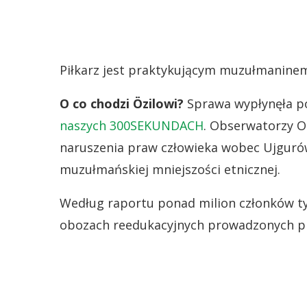
Piłkarz jest praktykującym muzułmanine
O co chodzi Özilowi?
Sprawa wypłynęła po
naszych 300SEKUNDACH
. Obserwatorzy O
naruszenia praw człowieka wobec Ujgurów
muzułmańskiej mniejszości etnicznej.
Według raportu ponad milion członków ty
obozach reedukacyjnych prowadzonych pr