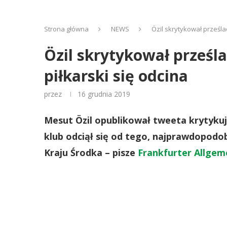
Strona główna
NEWS
Özil skrytykował prześl
Özil skrytykował prześ
piłkarski się odcina
przez
16 grudnia 2019
Mesut Özil opublikował tweeta krytyku
klub odciął się od tego, najprawdopodob
Kraju Środka – pisze
Frankfurter Allgem