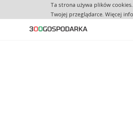
Ta strona używa plików cookies
TYLKO U NAS
CO TRZECIĄ ZŁOTÓWKĘ Z EMERYTURY SE
Twojej przeglądarce. Więcej inf