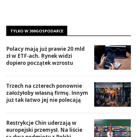
TYLKO W 300GOSPODARCE
Polacy mają już prawie 20 mld
zł w ETF-ach. Rynek widzi
dopiero początek wzrostu
Trzech na czterech ponownie
założyłoby własną firmę. Innym
już tak łatwo jej nie polecają
Restrykcje Chin uderzają w
europejski przemysł. Na liście
są dwa podmioty z Polski