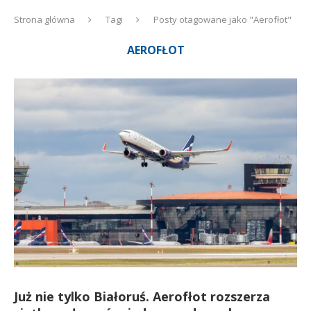
Strona główna
Tagi
Posty otagowane jako "Aerofłot"
AEROFŁOT
Już nie tylko Białoruś. Aerofłot rozszerza