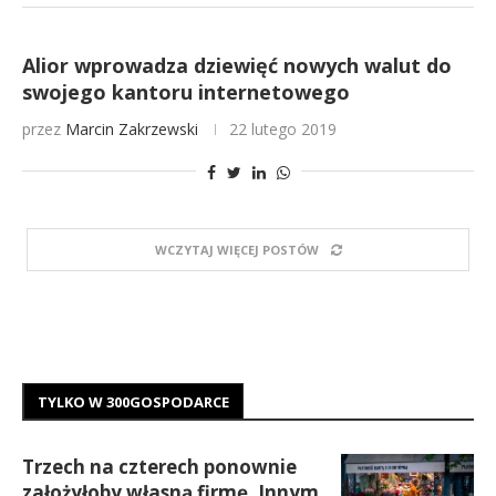
Alior wprowadza dziewięć nowych walut do
swojego kantoru internetowego
przez
Marcin Zakrzewski
22 lutego 2019
WCZYTAJ WIĘCEJ POSTÓW
TYLKO W 300GOSPODARCE
Trzech na czterech ponownie
założyłoby własną firmę. Innym