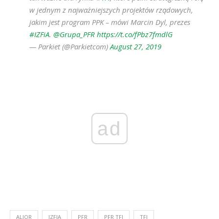
w jednym z najważniejszych projektów rządowych,
jakim jest program PPK – mówi Marcin Dyl, prezes
#IZFiA
.
@Grupa_PFR
https://t.co/fPbz7fmdlG
— Parkiet (@Parkietcom)
August 27, 2019
ad
ALIOR
IZFIA
PFR
PFR TFI
TFI