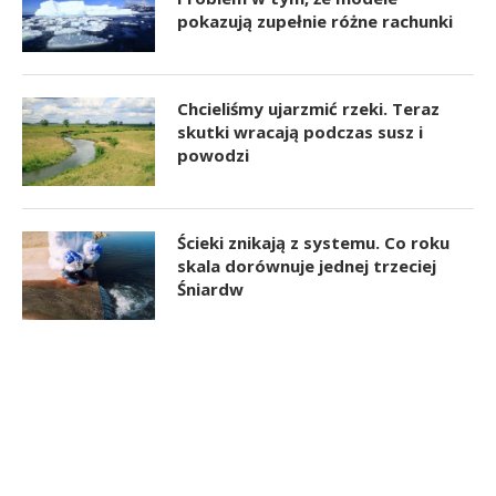
pokazują zupełnie różne rachunki
Chcieliśmy ujarzmić rzeki. Teraz
skutki wracają podczas susz i
powodzi
Ścieki znikają z systemu. Co roku
skala dorównuje jednej trzeciej
Śniardw