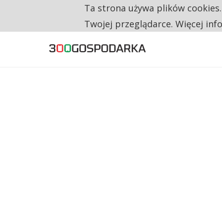
Ta strona używa plików cookies
TYLKO U NAS
TRZECH NA CZTERECH PONOWNIE ZAŁOŻYŁO
Twojej przeglądarce. Więcej inf