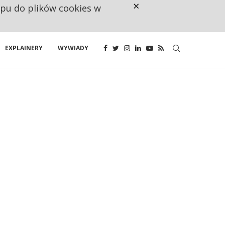
×
ępu do plików cookies w
RESTRYKCJE CHIN UDERZAJĄ W E
EXPLAINERY
WYWIADY