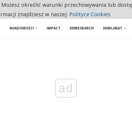
. Możesz określić warunki przechowywania lub dost
BY WŁASNĄ FIRMĘ. INNYM JUŻ TAK ŁATWO JEJ NIE POLECAJĄ
ormacji znajdziesz w naszej:
Polityce Cookies
WIADOMOŚCI
IMPACT
300RESEARCH
300KLIMAT
ad