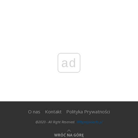
ad
O nas
Kontakt
Polityka Prywatności
@2020 - All Right Reserved.
300gospodarka.pl
WRÓĆ NA GÓRĘ