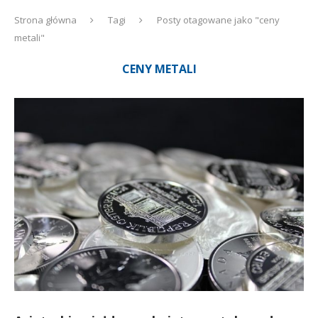
Strona główna
Tagi
Posty otagowane jako "ceny
metali"
CENY METALI