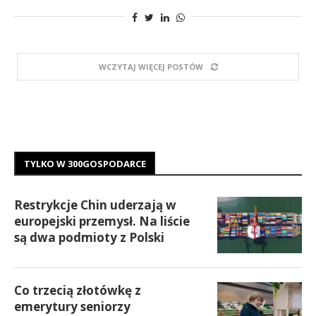
WCZYTAJ WIĘCEJ POSTÓW
TYLKO W 300GOSPODARCE
Restrykcje Chin uderzają w
europejski przemysł. Na liście
są dwa podmioty z Polski
Co trzecią złotówkę z
emerytury seniorzy