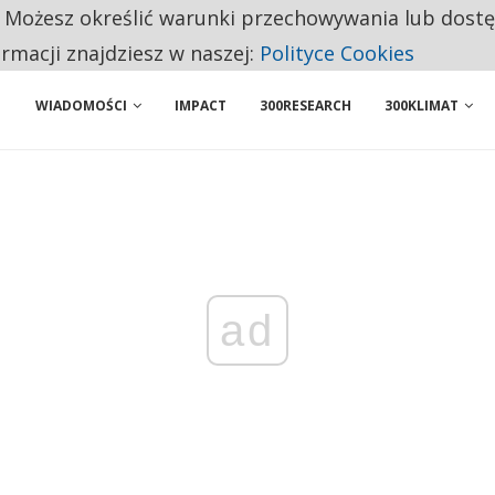
. Możesz określić warunki przechowywania lub dost
NIORZY PRZEZNACZAJĄ NA PODSTAWOWE ZAKUPY
ormacji znajdziesz w naszej:
Polityce Cookies
WIADOMOŚCI
IMPACT
300RESEARCH
300KLIMAT
ad