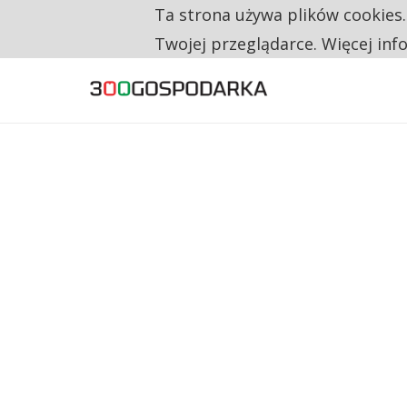
Ta strona używa plików cookies
TYLKO U NAS
CO TRZECIĄ ZŁOTÓWKĘ Z EMERYTURY SE
Twojej przeglądarce. Więcej inf