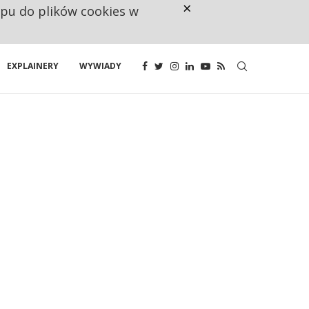
×
ępu do plików cookies w
NA JEDEN WAKAT PRZYPADAJĄ 
EXPLAINERY
WYWIADY