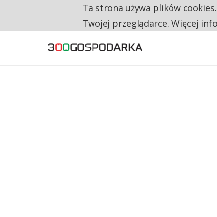
Ta strona używa plików cookies
TYLKO U NAS
RESTRYKCJE CHIN UDERZAJĄ W EUROPEJSKI
Twojej przeglądarce. Więcej inf