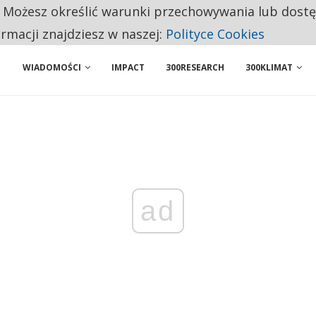
. Możesz określić warunki przechowywania lub dost
 PRZEMYSŁ. NA LIŚCIE SĄ DWA PODMIOTY Z POLSKI
ormacji znajdziesz w naszej:
Polityce Cookies
WIADOMOŚCI
IMPACT
300RESEARCH
300KLIMAT
ad