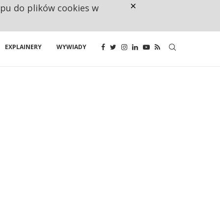
×
ępu do plików cookies w
CO TRZECIĄ ZŁOTÓWKĘ Z EMER
EXPLAINERY
WYWIADY