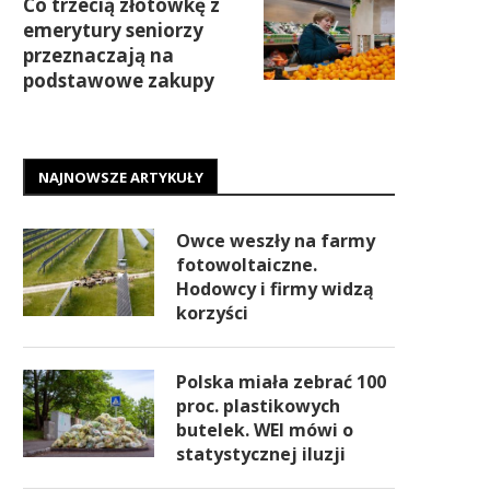
Co trzecią złotówkę z
emerytury seniorzy
przeznaczają na
podstawowe zakupy
NAJNOWSZE ARTYKUŁY
Owce weszły na farmy
fotowoltaiczne.
Hodowcy i firmy widzą
korzyści
Polska miała zebrać 100
proc. plastikowych
butelek. WEI mówi o
statystycznej iluzji