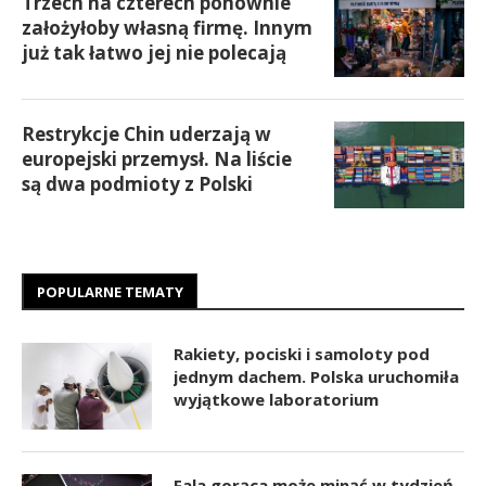
Trzech na czterech ponownie
założyłoby własną firmę. Innym
już tak łatwo jej nie polecają
Restrykcje Chin uderzają w
europejski przemysł. Na liście
są dwa podmioty z Polski
POPULARNE TEMATY
Rakiety, pociski i samoloty pod
jednym dachem. Polska uruchomiła
wyjątkowe laboratorium
Fala gorąca może minąć w tydzień.