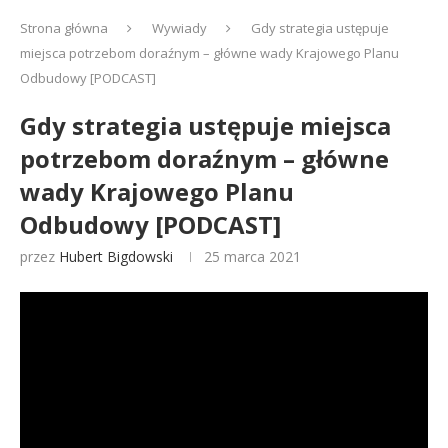
Strona główna
Wywiady
Gdy strategia ustępuje
miejsca potrzebom doraźnym – główne wady Krajowego Planu
Odbudowy [PODCAST]
Gdy strategia ustępuje miejsca
potrzebom doraźnym – główne
wady Krajowego Planu
Odbudowy [PODCAST]
przez
Hubert Bigdowski
25 marca 2021