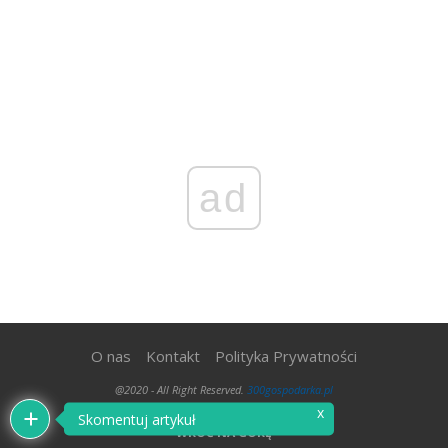
ad
O nas
Kontakt
Polityka Prywatności
@2020 - All Right Reserved.
300gospodarka.pl
x
Skomentuj artykuł
WRÓĆ NA GÓRĘ