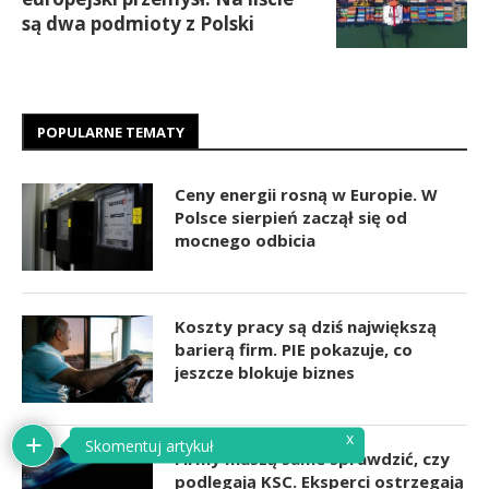
są dwa podmioty z Polski
POPULARNE TEMATY
Ceny energii rosną w Europie. W
Polsce sierpień zaczął się od
mocnego odbicia
Koszty pracy są dziś największą
barierą firm. PIE pokazuje, co
jeszcze blokuje biznes
x
Skomentuj artykuł
Firmy muszą same sprawdzić, czy
podlegają KSC. Eksperci ostrzegają