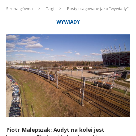
Strona główna
Tagi
Posty otagowane jako "wywiady"
WYWIADY
Piotr Malepszak: Audyt na kolei jest